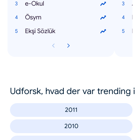
e-Okul
Al
Ösym
Du
Ekşi Sözlük
Kıb
Udforsk, hvad der var trending i
2011
2010