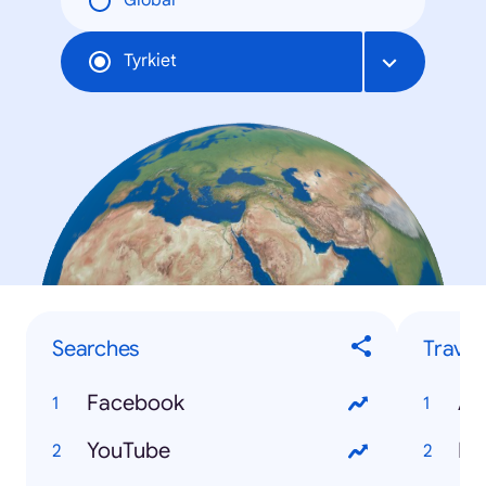
Global
Tyrkiet
Searches
Travel
Facebook
An
YouTube
Bo