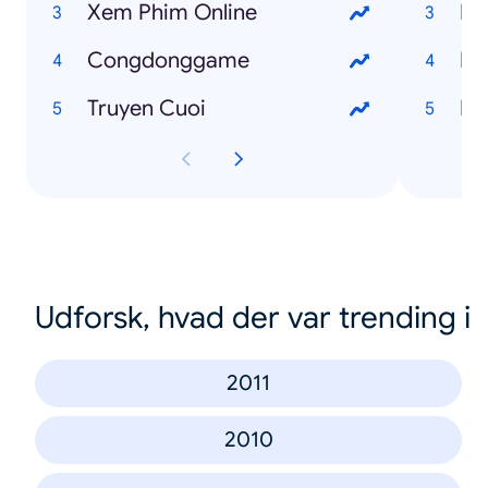
Xem Phim Online
Ng
Congdonggame
Fr
Truyen Cuoi
I 
Udforsk, hvad der var trending i
2011
2010