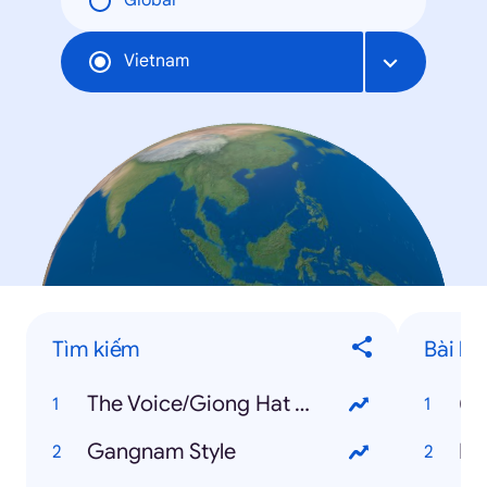
Global
Vietnam
Tìm kiếm
Bài há
The Voice/Giong Hat Viet
(B
Gangnam Style
Ha