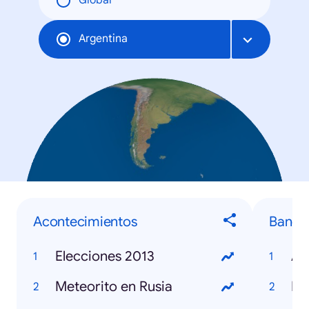
Global
Argentina
Acontecimientos
Banda
Elecciones 2013
Ag
Meteorito en Rusia
Ne