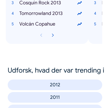
Cosquín Rock 2013
Ka
Tomorrowland 2013
Ma
Volcán Copahue
Br
Udforsk, hvad der var trending i
2012
2011