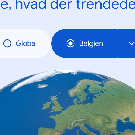
e, hvad der trendede
Global
Belgien