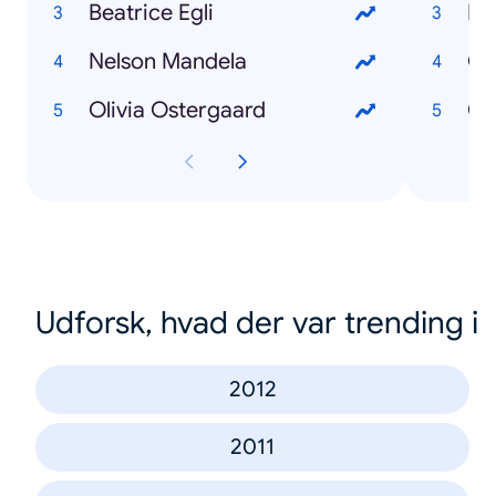
Beatrice Egli
Ma
Nelson Mandela
Gr
Olivia Ostergaard
Ob
Udforsk, hvad der var trending i
2012
2011