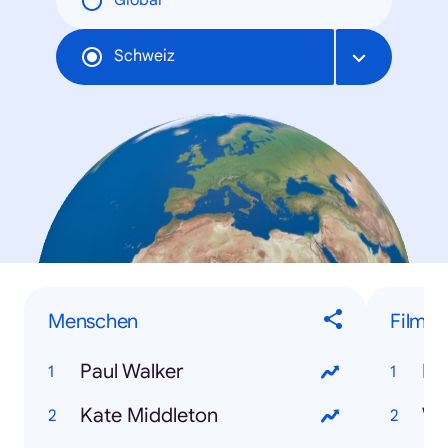
Global
Schweiz
Menschen
Filme
Paul Walker
Dj
Kate Middleton
Wo