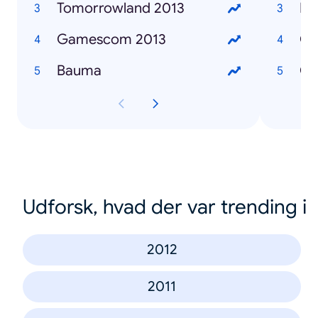
Tomorrowland 2013
Bat
Gamescom 2013
GT
Bauma
Co
Udforsk, hvad der var trending i
2012
2011