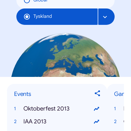
Global
Tyskland
Events
Game
Oktoberfest 2013
FI
IAA 2013
Cu