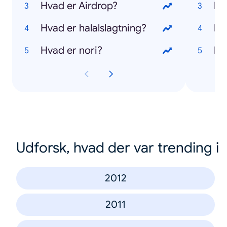
Hvad er Airdrop?
Hv
Hvad er halalslagtning?
Hv
Hvad er nori?
Hv
Udforsk, hvad der var trending i
2012
2011