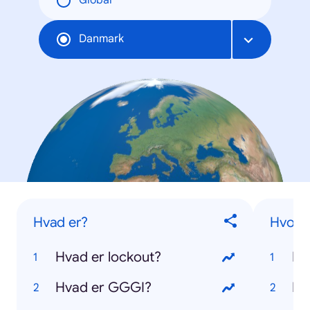
Global
Danmark
Hvad er?
Hvor l
Hvad er lockout?
Hv
Hvad er GGGI?
Hv