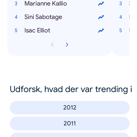
Marianne Kallio
Sa
Sini Sabotage
Lu
Isac Elliot
Lu
Udforsk, hvad der var trending i
2012
2011