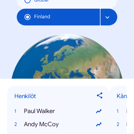
Global
Finland
Henkilöt
Känny
Paul Walker
iP
Andy McCoy
iP