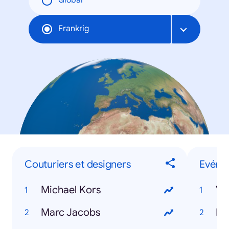
Global
Frankrig
Couturiers et designers
Evéne
Michael Kors
Ve
Marc Jacobs
Ro