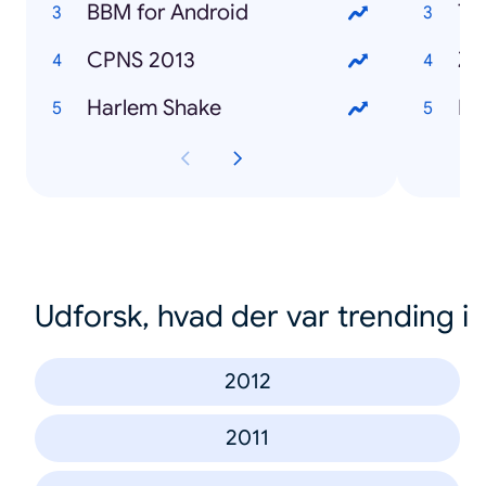
BBM for Android
Te
CPNS 2013
Za
Harlem Shake
Fa
Udforsk, hvad der var trending i
2012
2011