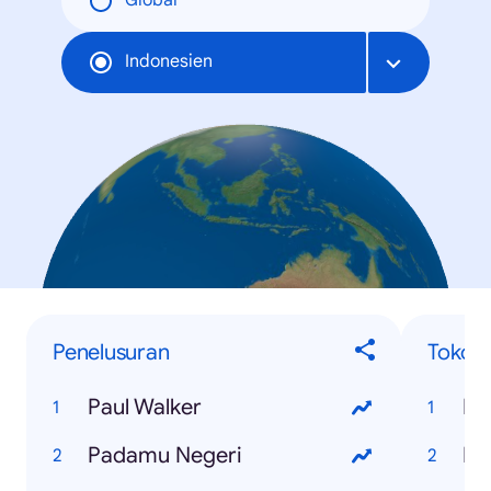
Global
Indonesien
Penelusuran
Tokoh
Paul Walker
Pa
Padamu Negeri
Ey