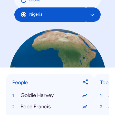
Global
Nigeria
People
Top Tr
Goldie Harvey
AS
Pope Francis
JA