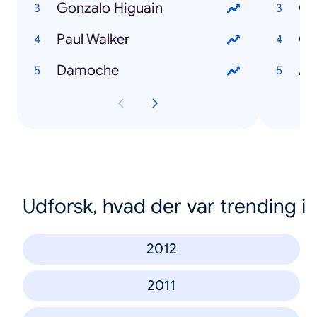
Gonzalo Higuain
Go
Paul Walker
Co
Damoche
An
Udforsk, hvad der var trending i
2012
2011