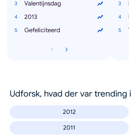
Valentijnsdag
Pa
2013
He
Gefeliciteerd
Va
Udforsk, hvad der var trending i
2012
2011