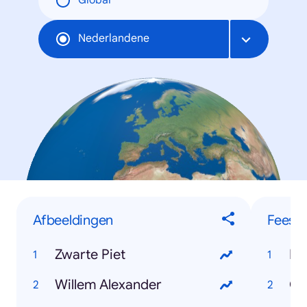
Global
Nederlandene
Afbeeldingen
Feest
Zwarte Piet
Ko
Willem Alexander
Ca