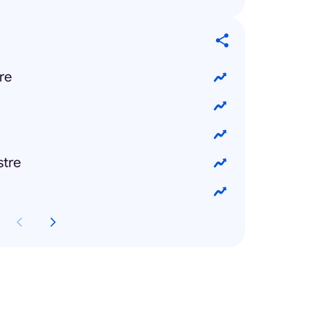
re
tre