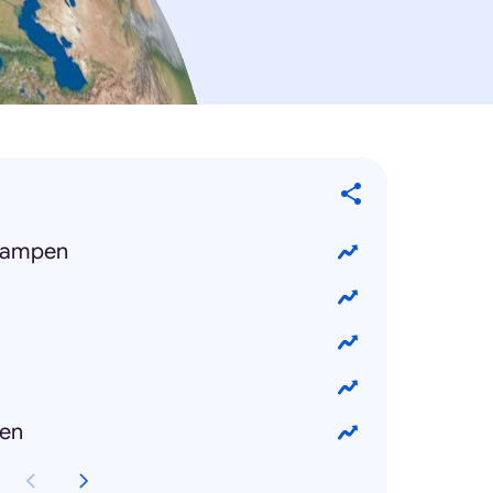
lampen
gen