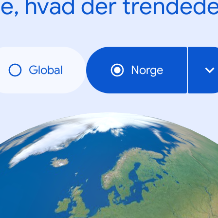
e, hvad der trendede
Global
Norge