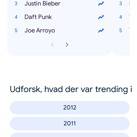
Justin Bieber
Ma
Daft Punk
Ti
Joe Arroyo
Th
Udforsk, hvad der var trending i
2012
2011