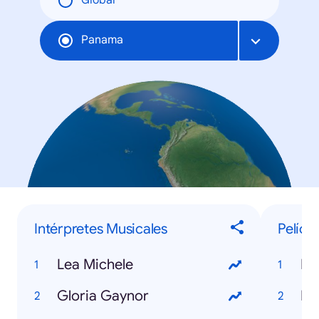
Global
Panama
Intérpretes Musicales
Pelícu
Lea Michele
Mi
Gloria Gaynor
Ir