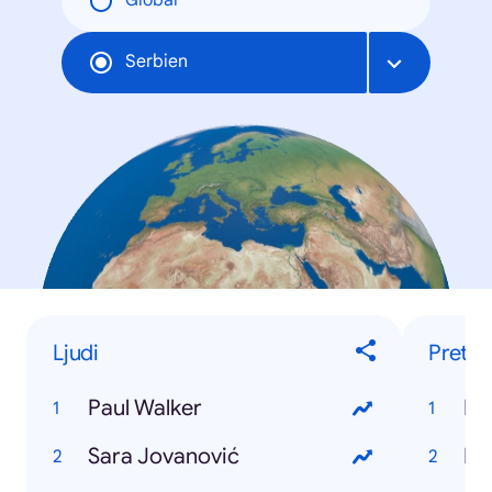
Global
Serbien
Ljudi
Pretra
Paul Walker
Ka
Sara Jovanović
Fa