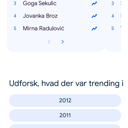
Goga Sekulic
Su
Jovanka Broz
Pa
Mirna Radulović
Vel
Udforsk, hvad der var trending i
2012
2011