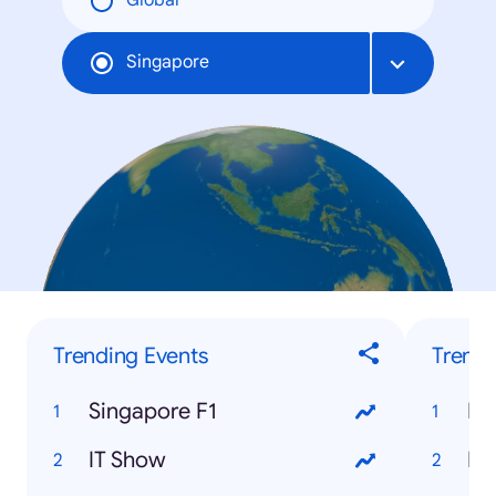
Global
Singapore
Trending Events
Trendi
Singapore F1
Ra
IT Show
Ha