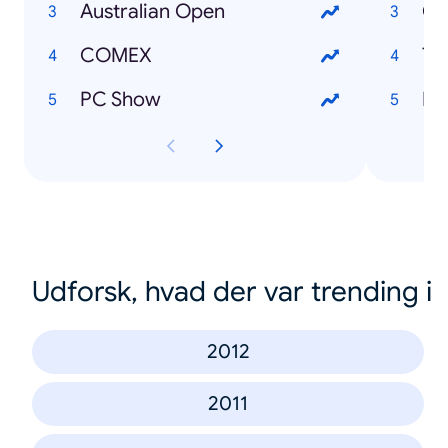
Australian Open
Cy
COMEX
Tw
PC Show
Pa
Udforsk, hvad der var trending i
2012
2011