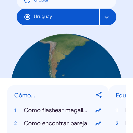
Global
Uruguay
Cómo...
Equipo
Cómo flashear magallanes
Na
Cómo encontrar pareja
Pe