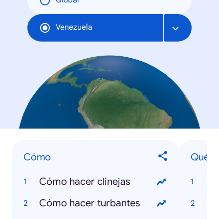
Global
Venezuela
Cómo
Qué e
Cómo hacer clinejas
Qu
Cómo hacer turbantes
Qu