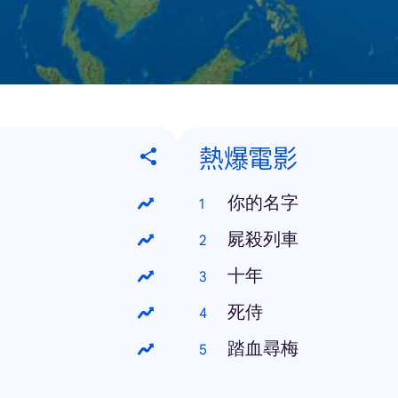
熱爆電影
你的名字
屍殺列車
十年
死侍
踏血尋梅