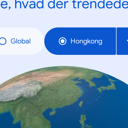
e, hvad der trendede
Global
Hongkong