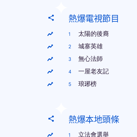
熱爆電視節目
太陽的後裔
城寨英雄
無心法師
一屋老友記
琅琊榜
熱爆本地頭條
立法會選舉