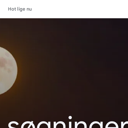
Hot lige nu
 søgninger