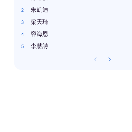
朱凱迪
梁天琦
容海恩
李慧詩