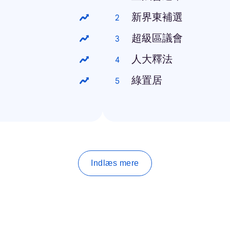
新界東補選
超級區議會
人大釋法
綠置居
Indlæs mere