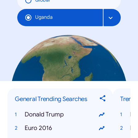
Global
Uganda
General Trending Searches
Trendi
Donald Trump
Euro 2016
Ho