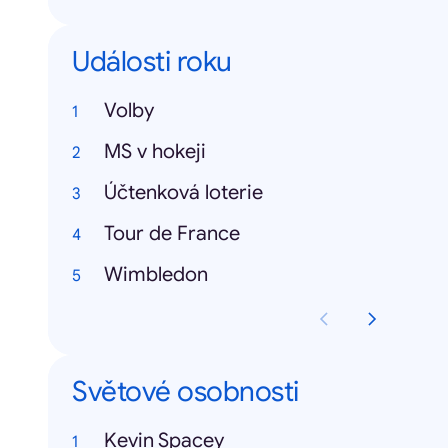
Události roku
Volby
MS v hokeji
Účtenková loterie
Tour de France
Wimbledon
Světové osobnosti
Kevin Spacey