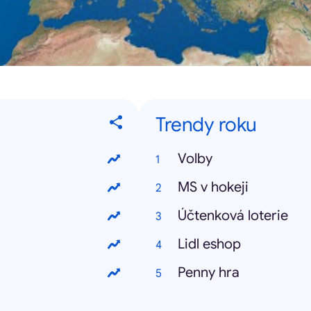
Trendy roku
Volby
MS v hokeji
Účtenková loterie
Lidl eshop
Penny hra