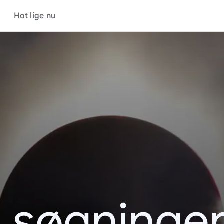
Hot lige nu
s søgninger