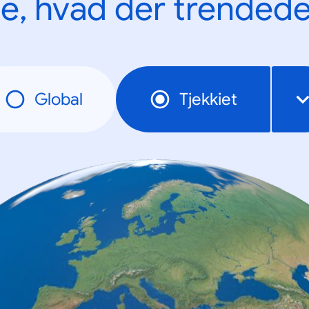
e, hvad der trendede
Global
Tjekkiet