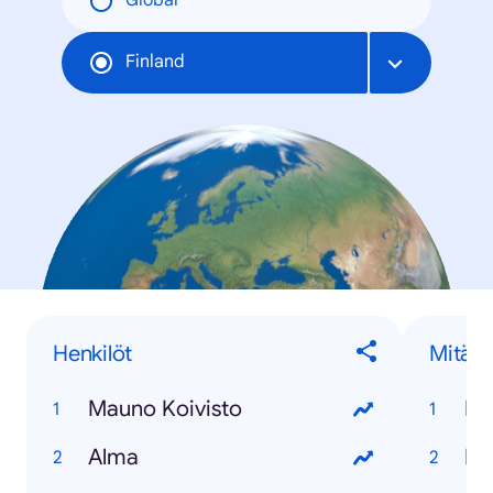
Global
Finland
Henkilöt
Mitä...
Mauno Koivisto
Alma
Mit