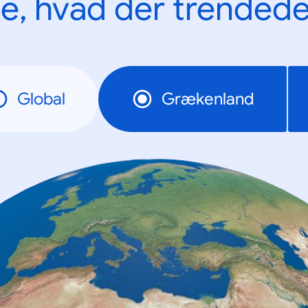
e, hvad der trendede
Global
Grækenland