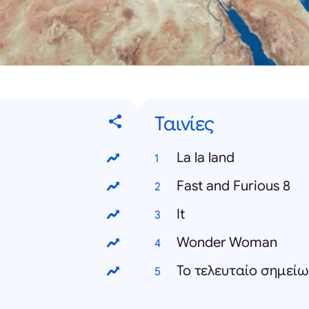
Ταινίες
La la land
Fast and Furious 8
It
Wonder Woman
Το τελευταίο σημεί