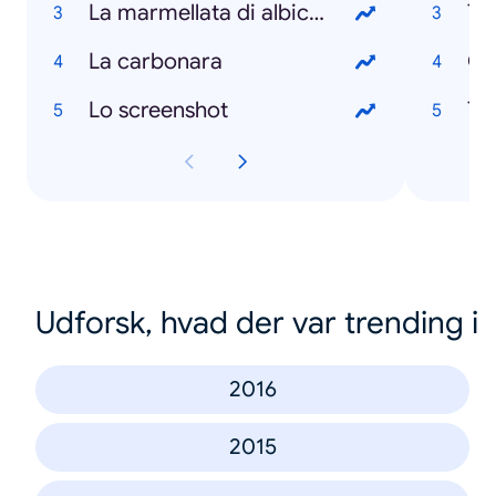
La marmellata di albicocche
Te
La carbonara
Gir
Lo screenshot
To
Udforsk, hvad der var trending i
2016
2015