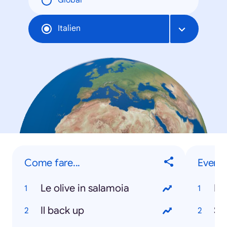
Global
Italien
Come fare...
Eventi
Le olive in salamoia
Ita
Il back up
Sa