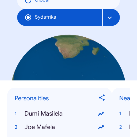
Global
Sydafrika
Personalities
Near 
Dumi Masilela
Ph
Joe Mafela
De