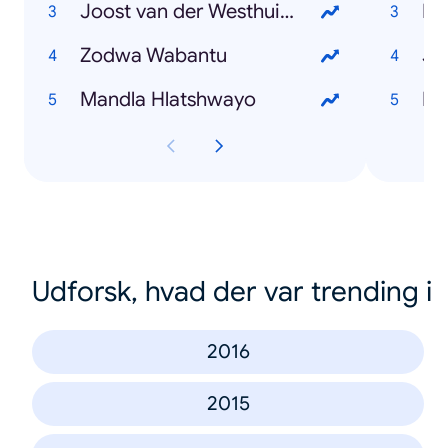
Joost van der Westhuizen
KF
Zodwa Wabantu
Jo
Mandla Hlatshwayo
Udforsk, hvad der var trending i
2016
2015