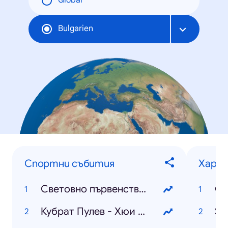
Global
Bulgarien
Спортни събития
Харак
Световно първенство по футбол
Кубрат Пулев - Хюи Фюри
Sh