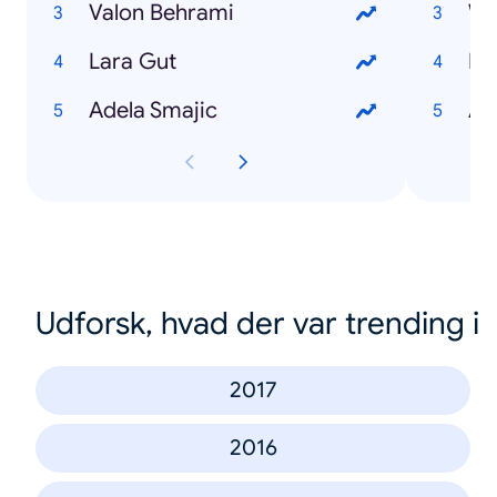
Valon Behrami
Wi
Lara Gut
Me
Adela Smajic
Au
Udforsk, hvad der var trending i
2017
2016