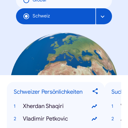
Global
Schweiz
Schweizer Persönlichkeiten
Suchbe
Xherdan Shaqiri
W
Vladimir Petkovic
Avi