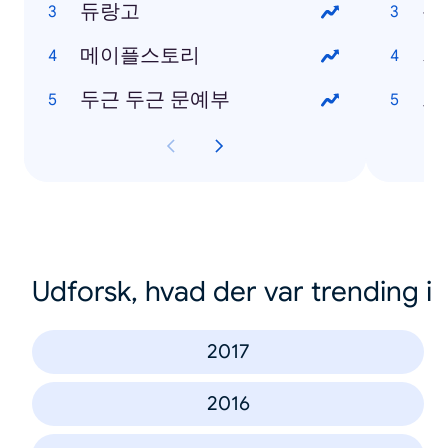
듀랑고
논
메이플스토리
가
두근 두근 문예부
드
Udforsk, hvad der var trending i
2017
2016