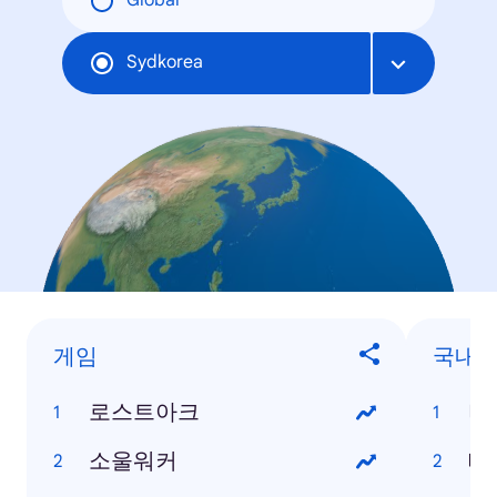
Global
Sydkorea
게임
국내 
로스트아크
비
소울워커
태