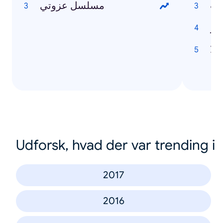
حب
مسلسل عزوتي
هر
يلا
Udforsk, hvad der var trending i
2017
2016