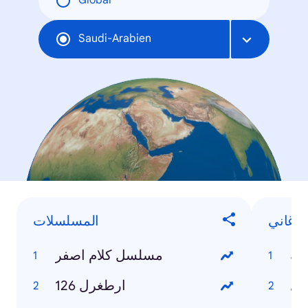
Global
Saudi-Arabien
الأغاني
المسلسلات
له
مسلسل كلام اصفر
فل
ارطغرل 126