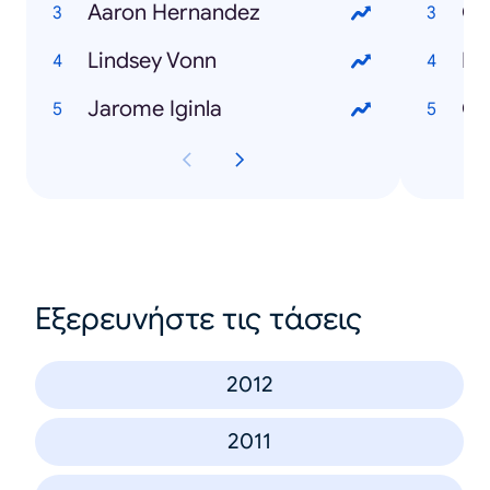
Aaron Hernandez
Ot
Lindsey Vonn
Ed
Jarome Iginla
Ca
Εξερευνήστε τις τάσεις
2012
2011