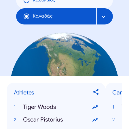
Καθολικός
Καναδάς
Athletes
Canad
Tiger Woods
To
Oscar Pistorius
Mo