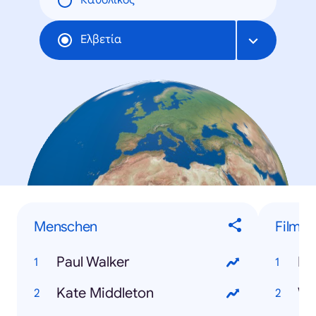
Καθολικός
Ελβετία
Menschen
Filme
Paul Walker
Dj
Kate Middleton
Wo