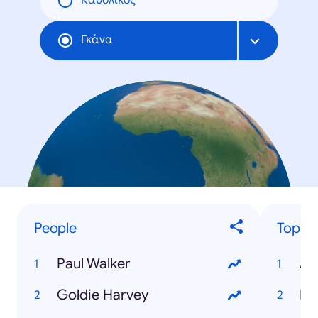
Καθολικός
Γκάνα
People
Top Ev
Paul Walker
AF
Goldie Harvey
Pa