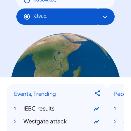
Καθολικός
Κένυα
Events, Trending
People
IEBC results
Uh
Westgate attack
So