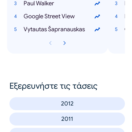
Paul Walker
Ir
Google Street View
Iev
Vytautas Šapranauskas
GJ
Εξερευνήστε τις τάσεις
2012
2011