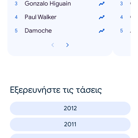
Gonzalo Higuain
Go
Paul Walker
Co
Damoche
An
Εξερευνήστε τις τάσεις
2012
2011