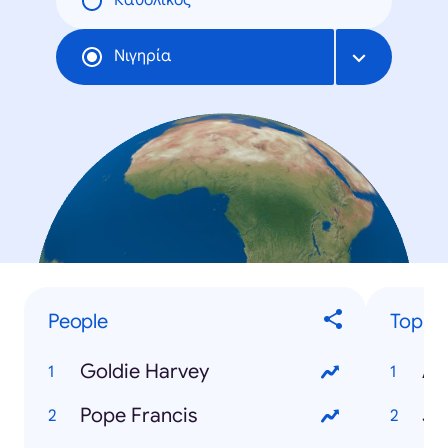
Καθολικός
Νιγηρία
People
Top Tr
Goldie Harvey
AS
Pope Francis
JA