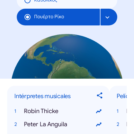
Καθολικός
Πουέρτο Ρίκο
Intérpretes musicales
Pelícu
Robin Thicke
De
Peter La Anguila
Ma