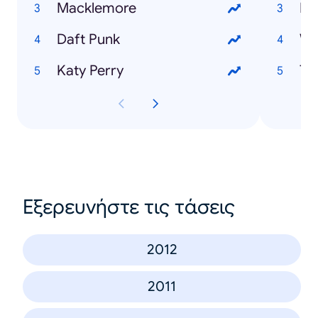
Macklemore
Pa
Daft Punk
Wo
Katy Perry
Th
Εξερευνήστε τις τάσεις
2012
2011