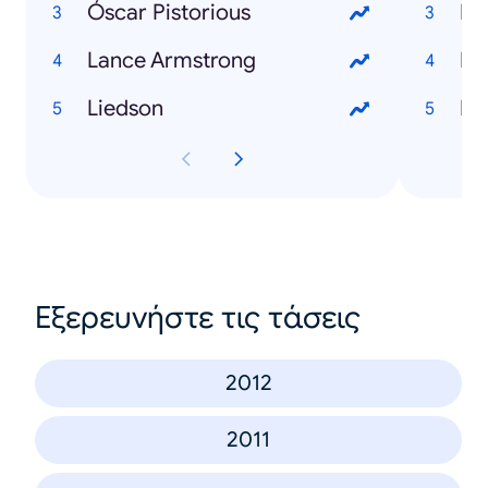
Óscar Pistorious
I l
Lance Armstrong
Di
Liedson
Bl
Εξερευνήστε τις τάσεις
2012
2011