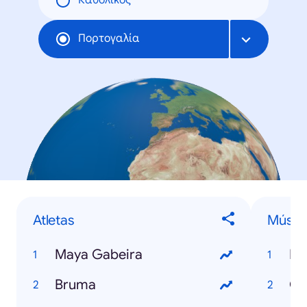
Καθολικός
Πορτογαλία
Atletas
Músic
Maya Gabeira
Ha
Bruma
Ga