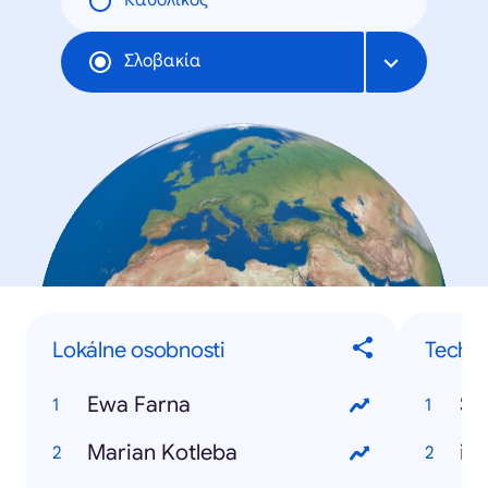
Καθολικός
Σλοβακία
Lokálne osobnosti
Techno
Ewa Farna
Sa
Marian Kotleba
iP