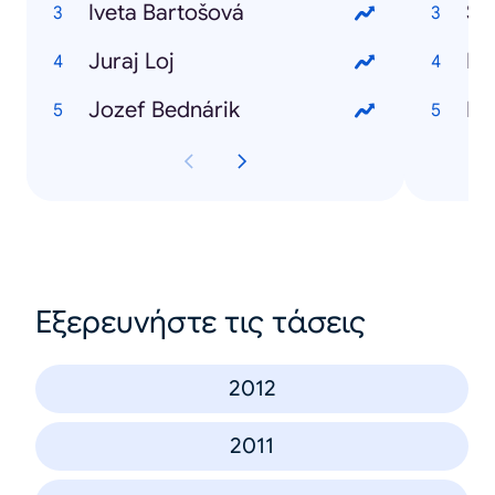
Iveta Bartošová
So
Juraj Loj
HT
Jozef Bednárik
HT
Εξερευνήστε τις τάσεις
2012
2011