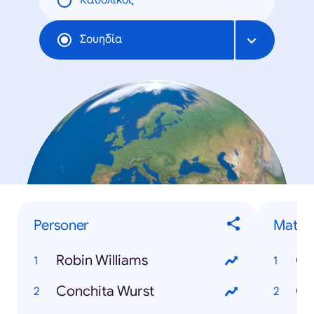
Καθολικός
Σουηδία
Personer
Mat
Robin Williams
Ch
Conchita Wurst
Gr