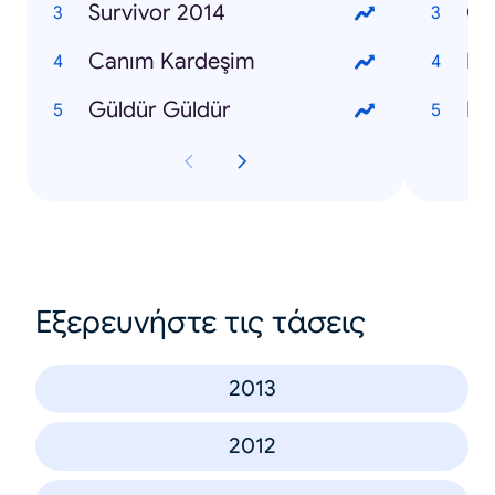
Survivor 2014
Om
Canım Kardeşim
Ma
Güldür Güldür
Kür
Εξερευνήστε τις τάσεις
2013
2012