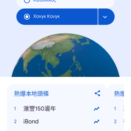
Καθολικός
Χονγκ Κονγκ
熱爆本地頭條
熱爆
滙豐150週年
梁
iBond
勞