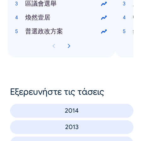
區議會選舉
盧
煥然壹居
中
普選政改方案
錢
Εξερευνήστε τις τάσεις
2014
2013