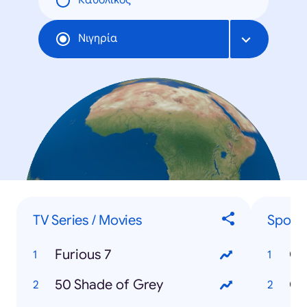
Καθολικός
Νιγηρία
TV Series / Movies
Sport
Furious 7
Co
50 Shade of Grey
Ch