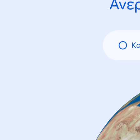
Ανε
Κα