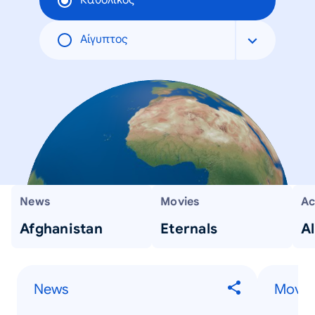
Καθολικός
Αίγυπτος
News
Movies
Ac
Afghanistan
Eternals
A
News
Movie