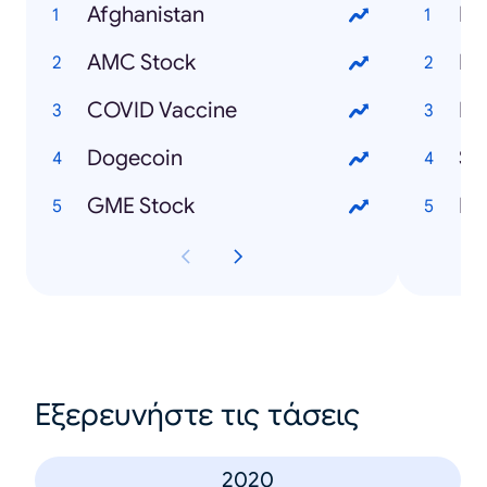
Afghanistan
Et
AMC Stock
Bl
COVID Vaccine
Du
Dogecoin
GME Stock
Re
Εξερευνήστε τις τάσεις
2020