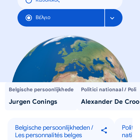
Καθολικός
Βέλγιο
Belgische persoonlijkhede
Politici nationaal / Poli
Jurgen Conings
Alexander De Croo
Belgische persoonlijkheden /
Politic
Les personnalités belges
nation