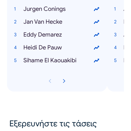
Jurgen Conings
Al
Jan Van Hecke
Fr
Eddy Demarez
An
Heidi De Pauw
Pe
Sihame El Kaouakibi
Lu
Εξερευνήστε τις τάσεις