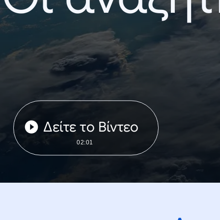
Δείτε το Βίντεο
02:01