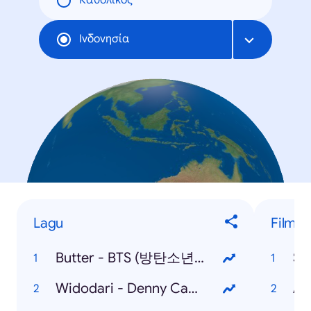
Καθολικός
Ινδονησία
Lagu
Film / 
Butter - BTS (방탄소년단)
Sq
Widodari - Denny Caknan Feat. Guyon Waton
Al