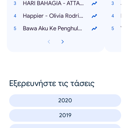
HARI BAHAGIA - ATTA Halilintar & AUREL Hermansyah
Ji
Happier - Olivia Rodrigo
Bawa Aku Ke Penghulu - Lesti
Vi
Εξερευνήστε τις τάσεις
2020
2019