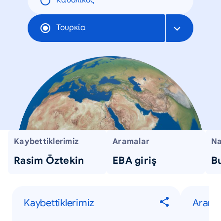
Καθολικός
Τουρκία
Kaybettiklerimiz
Aramalar
Na
Rasim Öztekin
EBA giriş
Bu
Kaybettiklerimiz
Arama