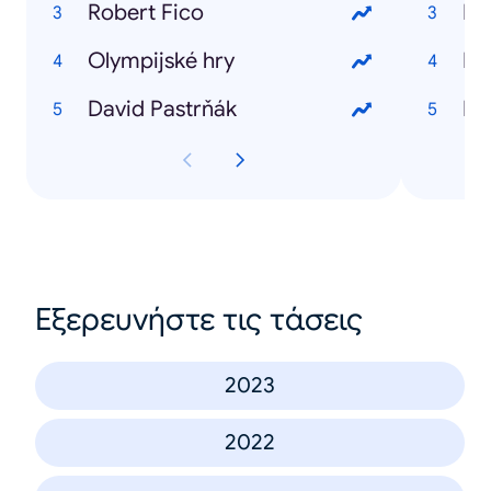
Robert Fico
Lu
Olympijské hry
Ke
David Pastrňák
Pa
Εξερευνήστε τις τάσεις
2023
2022