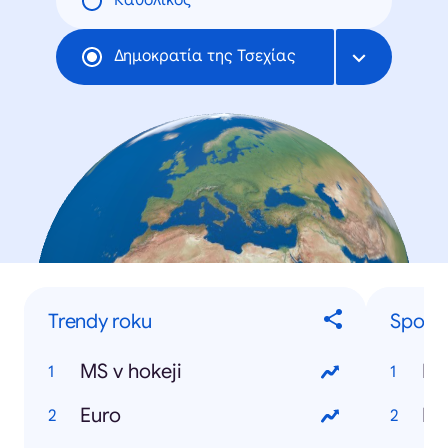
Καθολικός
Δημοκρατία της Τσεχίας
Trendy roku
Sporto
MS v hokeji
Da
Euro
Ra