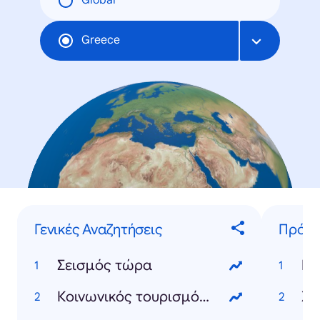
Global
Greece
Γενικές Αναζητήσεις
Πρόσ
Σεισμός τώρα
Κλ
Κοινωνικός τουρισμός 2025
Χρ